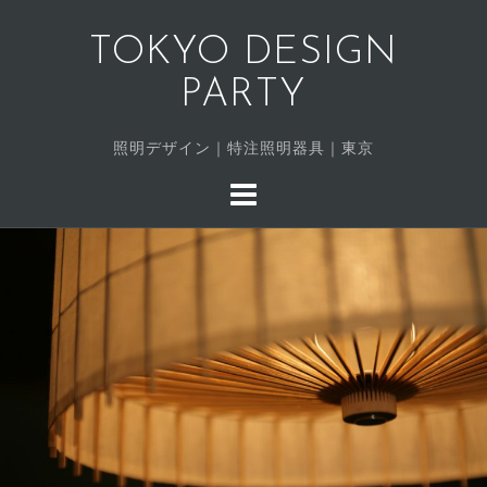
コ
ン
TOKYO DESIGN
テ
PARTY
ン
ツ
照明デザイン｜特注照明器具｜東京
へ
ス
キ
ッ
プ