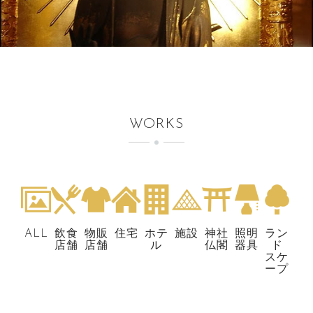
WORKS
ALL
飲食
物販
住宅
ホテ
施設
神社
照明
ラン
店舗
店舗
ル
仏閣
器具
ド
スケ
ープ