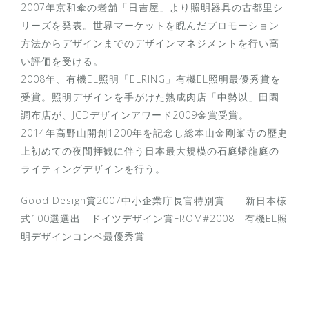
2007年京和傘の老舗「日吉屋」より照明器具の古都里シ
リーズを発表。世界マーケットを睨んだプロモーション
方法からデザインまでのデザインマネジメントを行い高
い評価を受ける。
2008年、有機EL照明「ELRING」有機EL照明最優秀賞を
受賞。照明デザインを手がけた熟成肉店「中勢以」田園
調布店が、JCDデザインアワード2009金賞受賞。
2014年高野山開創1200年を記念し総本山金剛峯寺の歴史
上初めての夜間拝観に伴う日本最大規模の石庭蟠龍庭の
ライティングデザインを行う。
Good Design賞2007中小企業庁長官特別賞 新日本様
式100選選出 ドイツデザイン賞FROM#2008 有機EL照
明デザインコンペ最優秀賞